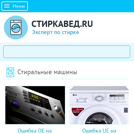
Меню
СТИРКАВЕД.RU
Эксперт по стирке
Стиральные машины
Ошибка OE на
Ошибка UE на