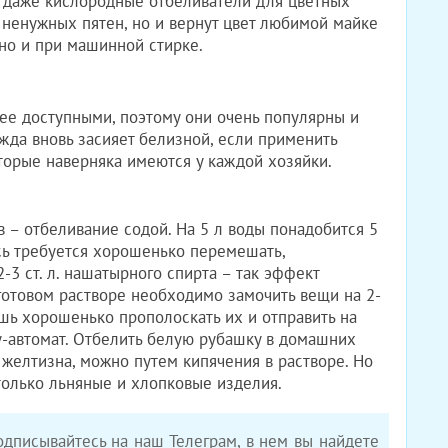
и даже кислородные отбеливатели для цветных
т ненужных пятен, но и вернут цвет любимой майке
но и при машинной стирке.
ее доступными, поэтому они очень популярны и
да вновь засияет белизной, если применить
торые наверняка имеются у каждой хозяйки.
 – отбеливание содой. На 5 л воды понадобится 5
есь требуется хорошенько перемешать,
3 ст. л. нашатырного спирта – так эффект
 готовом растворе необходимо замочить вещи на 2-
ишь хорошенько прополоскать их и отправить на
у-автомат. Отбелить белую рубашку в домашних
 желтизна, можно путем кипячения в растворе. Но
только льняные и хлопковые изделия.
дписывайтесь на наш Телеграм, в нем вы найдете