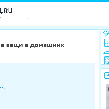
Д.RU
е
ые вещи в домашних
ели